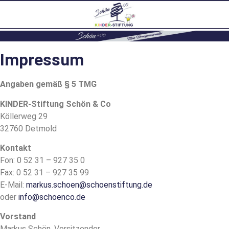
Impressum
Angaben gemäß § 5 TMG
KINDER-Stiftung Schön & Co
Köllerweg 29
32760 Detmold
Kontakt
Fon: 0 52 31 – 927 35 0
Fax: 0 52 31 – 927 35 99
E-Mail:
markus.schoen@schoenstiftung.de
oder
info@schoenco.de
Vorstand
Markus Schön, Vorsitzender